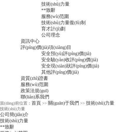
技術(shù)力量
**致辭
服務(wù)范圍
技術(shù)力量復(fù)制
育才計(jì)劃
公司理念
資訊中心
評(píng)價(jià)項(xiàng)目
安全預(yù)評(píng)價(jià)
安全驗(yàn)收評(píng)價(jià)
安全現(xiàn)狀評(píng)價(jià)
其他評(píng)價(jià)
資質(zhì)證書
服務(wù)范圍
政策法規(guī)
聯(lián)系我們
首頁
關(guān)于我們
技術(shù)力量
當(dāng)前位置：
>>
>>
技術(shù)力量
公司簡(jiǎn)介
技術(shù)力量
**致辭