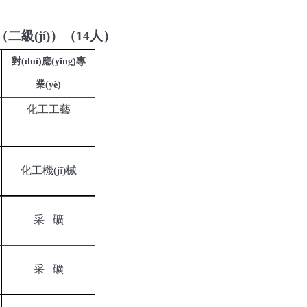
二級(jí)）
（
14
人
）
對(duì)應(yīng)專
業(yè)
化工工藝
化工機(jī)械
采
礦
采
礦