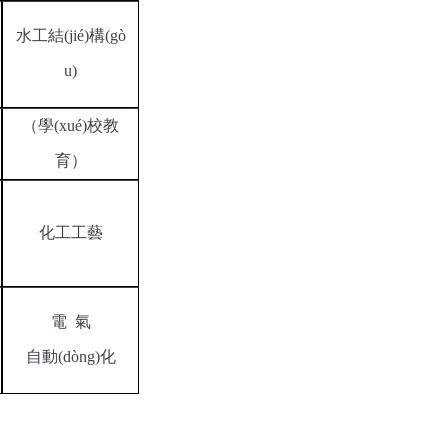
水工結(jié)構(gò
u)
（
學(xué)校教
育
）
化工工藝
電
氣
自動(dòng)化