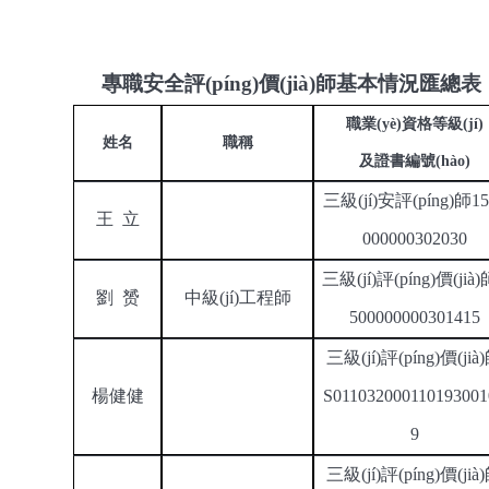
專職安全評(píng)價(jià)師基本情況匯總表（
職業(yè)資格等級(jí)
姓名
職稱
及證書編號(hào)
三級(jí)安評(píng)師
15
王
立
000000302030
三級(jí)評(píng)價(jià
劉
赟
中級(jí)工程師
500000000301415
三級(jí)評(píng)價(jià
楊健健
S011032000110193001
9
三級(jí)評(píng)價(jià