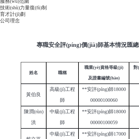
服務(wù)范圍
技術(shù)力量復(fù)制
育才計(jì)劃
公司理念
專職安全評(píng)價(jià)師基本情況匯
職業(yè)資格等級(jí)
對(
姓名
職稱
及證書編號(hào)
高級(jí)工程
**安評(píng)師
18000
黃伯良
師
00000100060
陳潤(rùn)
中級(jí)工程
**安評(píng)師
18000
洪
師
00000100059
中級(jí)工程
**安評(píng)師
17000