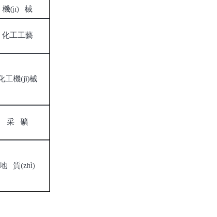
機(jī)
械
化工工藝
化工機(jī)械
采
礦
地
質(zhì)