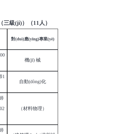
三級(jí)）
（
11
人
）
對(duì)應(yīng)專業(yè)
00
機(jī)
械
)師
1
自動(dòng)化
)師
02
（
材料物理
）
)師