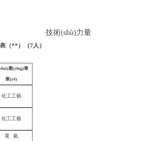
技術(shù)力量
總表（**）
（
7
人
）
duì)應(yīng)專
業(yè)
化工工藝
化工工藝
電
氣